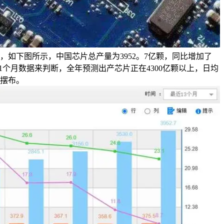
，如下图所示，中国芯片总产量为3952。7亿颗，同比增加了
11个月数据来判断，全年预测出产芯片正在4300亿颗以上，日均
颗摆布。