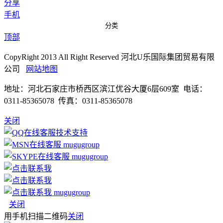
分享
手机
分类
顶部
CopyRight 2013 All Right Reserved 河北U乐国际集团贸易有限
公司
网站地图
地址：河北石家庄市桥西区滨江优谷大厦6层609室 电话：
0311-85365078 传真：0311-85365078
关闭
技术支持
mugugroup
mugugroup
mugugroup
关闭
用手机扫描二维码
关闭