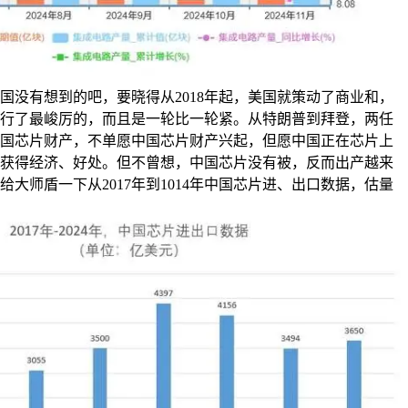
国没有想到的吧，要晓得从2018年起，美国就策动了商业和，
行了最峻厉的，而且是一轮比一轮紧。从特朗普到拜登，两任
国芯片财产，不单愿中国芯片财产兴起，但愿中国正在芯片上
获得经济、好处。但不曾想，中国芯片没有被，反而出产越来
大师盾一下从2017年到1014年中国芯片进、出口数据，估量