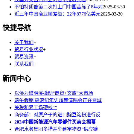
不怕特朗普第二次打上门中国苦练了8年对
2025-03-30
近三年中国商业顺差额：22年8776亿美元
2025-03-30
快捷导航
关于我们
+
贸易行业状况
+
贸易资讯
+
联系我们
+
新闻中心
以侨为媒明溪撬动“商贸+文旅”大市场
端午假期 摇滚纪年史超等演唱会正在晋城
关税和界工场硬核“”
商务部：对原产于的进口豌豆淀粉进行反
2024中国新能源汽车零部件买卖会揭幕
合肥水务集团多措并举建牢物资“供应链