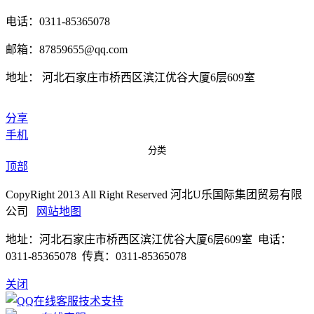
电话：0311-85365078
邮箱：87859655@qq.com
地址： 河北石家庄市桥西区滨江优谷大厦6层609室
分享
手机
分类
顶部
CopyRight 2013 All Right Reserved 河北U乐国际集团贸易有限
公司
网站地图
地址：河北石家庄市桥西区滨江优谷大厦6层609室 电话：
0311-85365078 传真：0311-85365078
关闭
技术支持