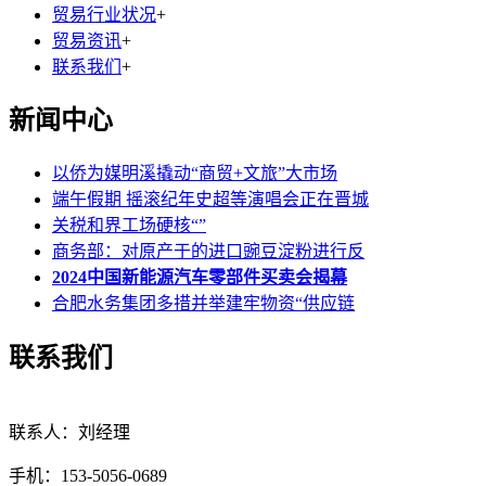
贸易行业状况
+
贸易资讯
+
联系我们
+
新闻中心
以侨为媒明溪撬动“商贸+文旅”大市场
端午假期 摇滚纪年史超等演唱会正在晋城
关税和界工场硬核“”
商务部：对原产于的进口豌豆淀粉进行反
2024中国新能源汽车零部件买卖会揭幕
合肥水务集团多措并举建牢物资“供应链
联系我们
联系人：刘经理
手机：153-5056-0689