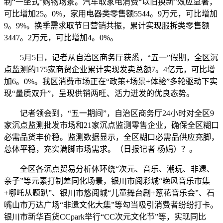
制“一坐式”购物场景。汽车取家电消费“以旧换新”效应显著，
可比增加25。0%，家用电器类零售额5544。9万元，可比增加
9。9%。换季需求取节日营销共振，累计实现服拆类零售额
3447。2万元，可比增加4。0%。
5月5日，记者从自治区商务厅获悉，“五一”假期，全区沉
点监测的175家商贸企业累计实现发卖总额7。4亿元，可比增
加6。0%。我区消费市场正在“政策+场景+体验”多轮驱动下实
现“量质双升”，呈现供销两旺、活力迸发的优良态势。
记者领会到，“五一期间”，自治区商务厅24小时对全区9
家沉点监测批发市场和21家沉点监测零售企业，确保全区糊口
必需品货丰价稳。监测数据显示，全区糊口必需品供应充脚，
总体平稳，充实满脚市场需求。（日报记者 杨娟）？。
全区各沉点贸易分析体环绕“次元、音乐、潮玩、非遗、
亲子”等元素打制差同化场景，银川市阅彩城“晚风音乐市集
+哪吒从题趴”、银川市悠阅城“儿童舞台剧+葱花音乐会”、石
嘴山市万达广场“非遗文化大集”等勾当吸引消费者纷纷打卡。
银川市新华百货CCpark举行“CC次元文化节”等，实现同比