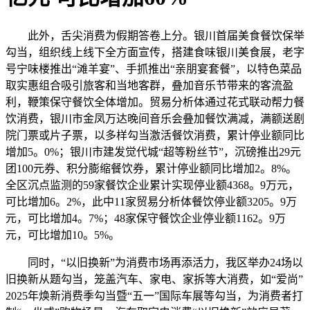
此外，舌尖消费为假期答卷上分。银川首届美食餐饮保举
勾当，组织线上线下全方面宣传，搭建食味银川美食展，老字
号宁味楼推出“滩羊宴”、手抓推出“亲朋宴套餐”，以特色菜品
取实惠组合吸引旅客和当地客群，叠加音乐节带来的客流盈
利，鞭策保守餐饮全体增加。贸易分析体通过花式联动帮力餐
饮消费，银川市金凤万达晚间音乐会叠加餐饮满减，满额送剧
院门票或片子票，以多样勾当激活餐饮消费，累计停业额同比
增加5。0%；银川市建发觉代城“超等粉丝节”，沉磅推出29元
团100元券、积分膨缩餐饮券，累计停业额同比增加2。8%。
全区沉点监测的59家餐饮企业累计实现停业额4368。9万元，
可比增加6。2%，此中11家贸易分析体餐饮停业额3205。9万
元，可比增加4。7%；48家保守餐饮企业停业额1162。9万
元，可比增加10。5%。
同时，“以旧换新”为消费市场再添活力，我区举办24场以
旧换新从题勾当，笼盖汽车、家电、家拆等大消费，如“爱尚”
2025年焕新消费季勾当暨“五一”国际车展等勾当，为消费者打