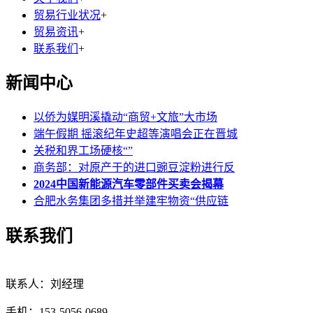
贸易行业状况
+
贸易资讯
+
联系我们
+
新闻中心
以侨为媒明溪撬动“商贸+文旅”大市场
端午假期 摇滚纪年史超等演唱会正在晋城
关税和界工场硬核“”
商务部：对原产于的进口豌豆淀粉进行反
2024中国新能源汽车零部件买卖会揭幕
合肥水务集团多措并举建牢物资“供应链
联系我们
联系人：刘经理
手机：153-5056-0689