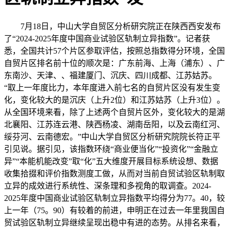
7月18日，中山大学自贸区分析研究院正在陕西西安发布
了“2024-2025年度中国商业试验区轨制立异指数”。记者获
悉，全国共计57个片区参取评估，按照总指数得分环境，全国
自贸片区排名前十位的顺次是：广东前海、上海（浦东）、广
东南沙、天津、、福建厦门、沉庆、四川成都、江苏姑苏。
“取上一年度比力，本年度进入前七名的自贸片区没有发生变
化，变化较大的是沉庆（上升2位）和江苏姑苏（上升3位）。
从全国环境来看，除了上述两个自贸片区外，变化较大的是湖
北襄阳、江苏连云港、陕西杨凌、湖南岳阳，以及云南红河、
绥芬河、云南德宏。”中山大学自贸区分析研究院院长符正平
引见说。据引见，该指数环绕“商业便当化”“投资化”“金融立
异”“本能机能改变”取“化”五大维度开展目标系统设想、数据
收集拾掇和评价指数测度工做，从而对当前自贸试验区轨制取
立异的成效进行系统性、深条理和多视角的取调查。2024-
2025年度中国商业试验区轨制立异指数平均得分为77。40，较
上一年（75。90）有较着的前进，申明正在过去一年里我国自
贸试验区轨制立异继续呈现出稳中有进的态势。从排名来看，