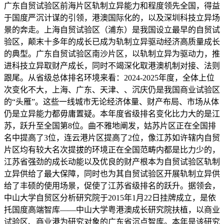
广东自贸试验区前海片区轨制立异能力和程度领先全国，得益
于国度严沉计谋的引领，港澳国际化的，以及深圳科技立异场
景的奔走。上海自贸试验区（浦东）是我国设立最早的自贸试
验区，颠末十多年的成长已成为轨制立异驱动经济高质量成长
的典型。广东自贸试验区南沙片区，以轨制立异为驱动力，推
进科技立异取财产成长，同时不竭深化取港澳机制对接、法则
跟尾。从省级总体排名环境来看：2024-2025年度，全体上位
次变化不大，上海、广东、天津、、沉庆仍是我国商业试验区
的“头雁”。这些一线城市无论经济体量、财产布局、市场从体
仍是立异能力都毋庸置疑。本年度省级排名变化比力大的是江
苏，跃升至全国第8位。曲不雅地阐发，姑苏片区正在全国排
名中提高了3位，连云港片区提高了2位，像江苏如许辖内自贸
片区均有较大名次提拔的环境正在全国范畴内都是比力少的，
江苏省强劲的成长动能以及优良的财产根本为自贸试验区轨制
立异供给了最大保障，同时也为其自贸试验区开展轨制立异供
给了丰硕的使用场景，促使了江苏省级排名的跃升。据领会，
中山大学自贸区分析研究院于2015年1月22日挂牌成立，是依
托国度高端智库——中山大学粤港澳成长研究院扶植，以商业
试验区、商业港为研究对象的广东省沉点智库。本年是该研究