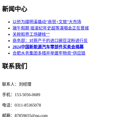
新闻中心
以侨为媒明溪撬动“商贸+文旅”大市场
端午假期 摇滚纪年史超等演唱会正在晋城
关税和界工场硬核“”
商务部：对原产于的进口豌豆淀粉进行反
2024中国新能源汽车零部件买卖会揭幕
合肥水务集团多措并举建牢物资“供应链
联系我们
联系人：刘经理
手机：153-5056-0689
电话：0311-85365078
邮箱：87859655@qq.com