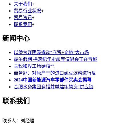
关于我们
+
贸易行业状况
+
贸易资讯
+
联系我们
+
新闻中心
以侨为媒明溪撬动“商贸+文旅”大市场
端午假期 摇滚纪年史超等演唱会正在晋城
关税和界工场硬核“”
商务部：对原产于的进口豌豆淀粉进行反
2024中国新能源汽车零部件买卖会揭幕
合肥水务集团多措并举建牢物资“供应链
联系我们
联系人：刘经理