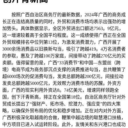
按照广西自治区商务厅的最新数据，2024年广西的商务成
长正在连结高质量的同时，外贸和消费市场均表示出强劲的增
加势头。具体数据显示，全区外贸进出口额达7563。9亿元，
这一增速较着高于全国平均程度。这一成绩使得广西正在全国
外贸规模排名中位列第13位，为激发消费潜力，广西开展了
3000余场消费品以旧换新勾当，吸引了跨越419。4万名消费者
的参取，惠及了跨越100万家庭，间接带动了跨越270亿元的买
卖额。值得留意的是，广西“33消费节”和中国—东盟丝（跨
境）电商节成为商务部沉点支撑的消费推进勾当，总共鞭策了
超6000场次的促消费勾当，发卖总额跨越200亿元，间接拉动
发卖总额跨越5000亿元，无效帮力消费市场的苏醒。外资方
面，广西的现实利用外资达8。74亿美元，增速同样领跑全
国，创下汗青新高，排正在全国第18位。自治区商务厅针对外
贸成长提出了“强财产、拓市场、挖潜力、强应变”的四大策
略，以确保外贸布局的优化和稳步增加。正在对内对外方面，
广西积极深化取越南的合做，鞭策中越边境的聪慧港口扶植，
中方项目已进入试运转阶段。此外，友情关和东兴港口也成功