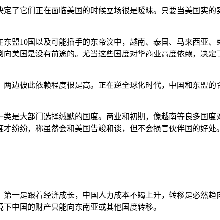
了它们正在面临美国的时候立场很是暧昧。只要当美国实的实
盟10国以及可能插手的东帝汶中，越南、泰国、马来西亚、
倒向美国是没有前途的。尤当这些国度对华商业高度依赖，决定
两边彼此依赖程度很是高。正在逆全球化时代，中国和东盟的合
类是大部门选择缄默的国度。商业和初期，像越南等良多国度对
度才纷纷，称虽然会和美国告竣和谈，但不会损害伙伴国的好处
第一是跟着经济成长，中国人力成本不竭上升，转移是必然趋向
境下中国的财产只能向东南亚或其他国度转移。