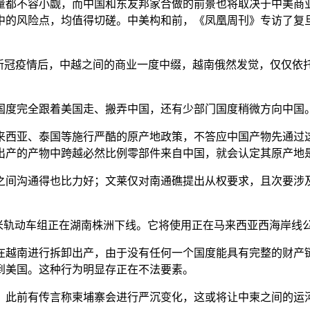
都不容小觑，而中国和东友邦家合做的前景也将取决于中美商业
中的风险点，均值得切磋。中美构和前，《凤凰周刊》专访了复
冠疫情后，中越之间的商业一度中缀，越南俄然发觉，仅仅依
度完全跟着美国走、搬弄中国，还有少部门国度稍微方向中国
西亚、泰国等施行严酷的原产地政策，不答应中国产物先通过这
出产的产物中跨越必然比例零部件来自中国，就会认定其原产地
沟通得也比力好；文莱仅对南通礁提出从权要求，且次要涉及
型米轨动车组正在湖南株洲下线。它将使用正在马来西亚西海岸线
越南进行拆卸出产，由于没有任何一个国度能具有完整的财产链
到美国。这种行为明显存正在不法要素。
此前有传言称柬埔寨会进行严沉变化，这或将让中柬之间的运河