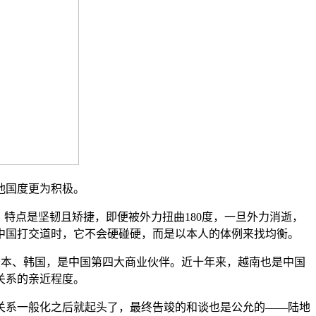
他国度更为积极。
特点是坚韧且矫捷，即便被外力扭曲180度，一旦外力消逝，
中国打交道时，它不会硬碰硬，而是以本人的体例来找均衡。
本、韩国，是中国第四大商业伙伴。近十年来，越南也是中国
关系的亲近程度。
关系一般化之后就起头了，最终告竣的和谈也是公允的——陆地