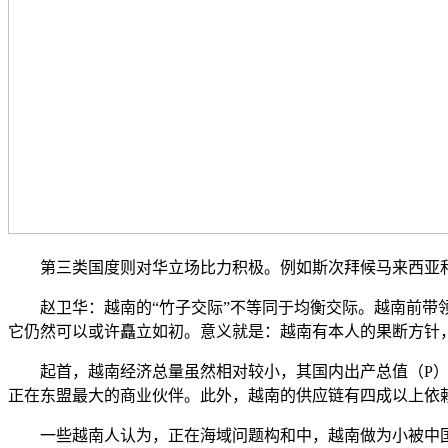
第三类国度则对华立场比力积极。例如斯次拜候马来西亚和
赵卫华：越南的“竹子交际”不等同于均衡交际。越南前带领
它仍然可以或许矗立如初。意义就是：越南有本人的果断方针
起首，越南经济总量虽然相对较小，其国内出产总值（P）
正在东盟最大的商业伙伴。此外，越南的供应链有四成以上依
一些越南人认为，正在海域问题构和中，越南做为小被中国。