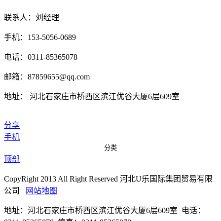
联系人：刘经理
手机：153-5056-0689
电话：0311-85365078
邮箱：87859655@qq.com
地址： 河北石家庄市桥西区滨江优谷大厦6层609室
分享
手机
分类
顶部
CopyRight 2013 All Right Reserved 河北U乐国际集团贸易有限
公司
网站地图
地址：河北石家庄市桥西区滨江优谷大厦6层609室 电话：