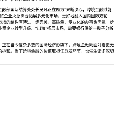
部国际结算处处长吴凡正在题为“果断决心，跨境金融赋能
外贸企业火急需要拓展多元化市场，更好地融入国内国际双轮
市场的结构有待进一步完美，高质量、专业化的办事也需进一步
外贸企业转型升级、“出海”拓展市场，需要银行供给一揽子分析
正在当今复杂多变的国际经济形势下，跨境金融既面对着史无
的挑和。当下跨境金融的价值取担任愈发环节，也催生诸多深切