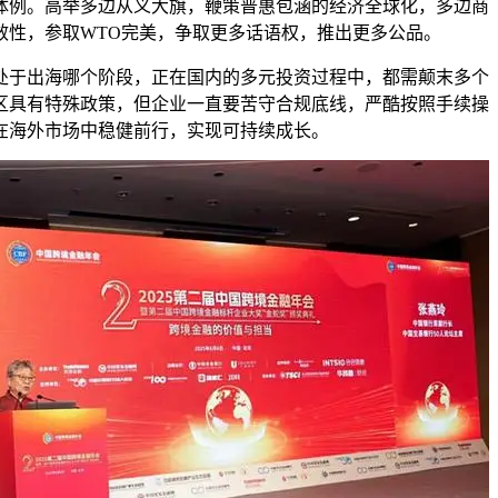
例。高举多边从义大旗，鞭策普惠包涵的经济全球化，多边商
效性，参取WTO完美，争取更多话语权，推出更多公品。
于出海哪个阶段，正在国内的多元投资过程中，都需颠末多个
区具有特殊政策，但企业一直要苦守合规底线，严酷按照手续操
在海外市场中稳健前行，实现可持续成长。