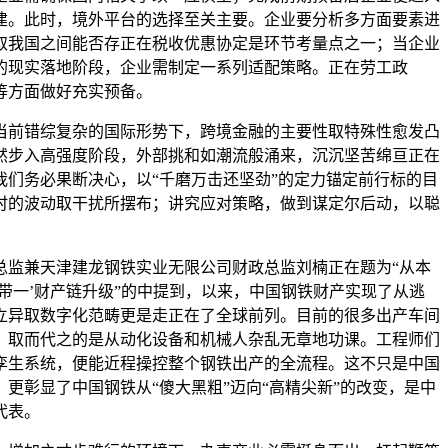
建。此时，境外平台的选择至关主要。企业要分析多方面要素进
取我国之间能否存正在税收优惠协定是环节考量点之一；当企业
的现实落地阶段，企业需制定一系列适配策略。正在劳工政
等方面做好充实预备。
前错综复杂的国际形势下，跨境金融的主要性取特殊性愈发凸
然步入高强度阶段，外部挑和如潮流般涌来，沉沉坚苦绵亘正在
我们务必果断决心，以“千磨万击还坚劲”的定力锚定前行标的目
时的波动取干扰所摆布；讲究应对策略，做到谋定尔后动，以聪
兼天津建龙钢铁实业无限公司财政总监刘楠正在题为“从本
带一’财产链升级”的中提到，以来，中国钢铁财产实现了从逃
立异取数字化范畴更是走正在了全球前列。目前的很多出产车间
，取而代之的是从动化设备和机械人杂乱无章地功课。工程师们
孪生系统，便能近程操控整个钢铁出产的全流程。这不只是中国
更彰显了中国钢铁从“傻大黑粗”迈向“高精尖新”的改变，是中
代表。