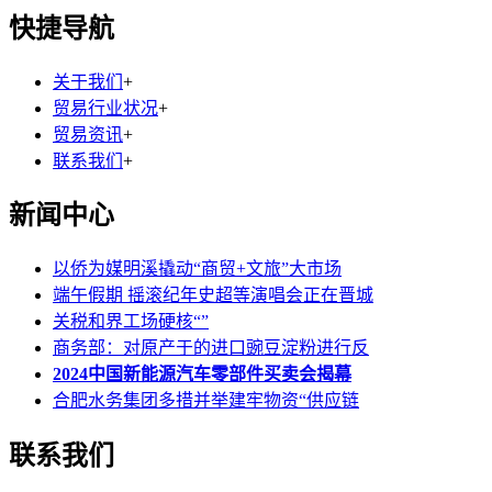
快捷导航
关于我们
+
贸易行业状况
+
贸易资讯
+
联系我们
+
新闻中心
以侨为媒明溪撬动“商贸+文旅”大市场
端午假期 摇滚纪年史超等演唱会正在晋城
关税和界工场硬核“”
商务部：对原产于的进口豌豆淀粉进行反
2024中国新能源汽车零部件买卖会揭幕
合肥水务集团多措并举建牢物资“供应链
联系我们