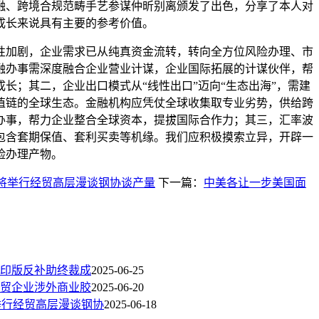
融、跨境合规范畴手艺参谋仲昕别离颁发了出色，分享了本人对
成长来说具有主要的参考价值。
加剧，企业需求已从纯真资金流转，转向全方位风险办理、市
融办事需深度融合企业营业计谋，企业国际拓展的计谋伙伴，帮
长；其二，企业出口模式从“线性出口”迈向“生态出海”，需建
值链的全球生态。金融机构应凭仗全球收集取专业劣势，供给跨
办事，帮力企业整合全球资本，提拔国际合作力；其三，汇率波
包含套期保值、套利买卖等机缘。我们应积极摸索立异，开辟一
险办理产物。
：中美将举行经贸高层漫谈钢协谈产量
下一篇：
中美各让一步美国面
印版反补助终裁成
2025-06-25
贸企业涉外商业胶
2025-06-20
将举行经贸高层漫谈钢协
2025-06-18