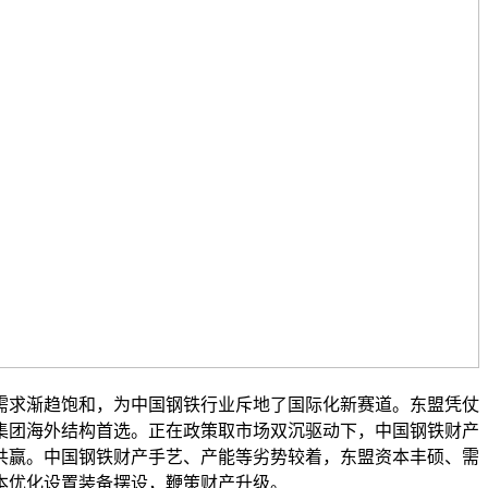
求渐趋饱和，为中国钢铁行业斥地了国际化新赛道。东盟凭仗
集团海外结构首选。正在政策取市场双沉驱动下，中国钢铁财产
共赢。中国钢铁财产手艺、产能等劣势较着，东盟资本丰硕、需
本优化设置装备摆设，鞭策财产升级。