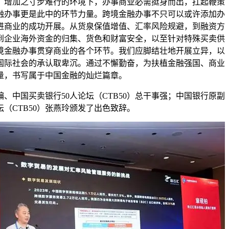
增加之寸步难行的环境下，办事商业必需挺身而出，扛起鞭策
融办事更是此中的环节力量。跨境金融办事不只可以或许添加办
进商业的成功开展。从货泉保值增值、汇率风险规避，到融资方
到企业海外资金的归集、货色和财富安全，以至针对特殊买卖供
境金融办事贯穿商业的各个环节。我们应脚结壮地开展立异，以
国际社会的承认取卑沉。通过不懈勤奋，为扶植金融强国、商业
量，书写属于中国金融的灿烂篇章。
中国买卖银行50人论坛（CTB50）总干事强；中国银行原副
坛（CTB50）张燕玲颁发了出色致辞。