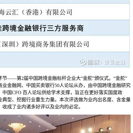
——第2届中国跨境金融标杆企业大“金舵”颁仪式。“金舵”
商业金融网、中国买卖银行50人论坛从办，由中国跨境金融研究
中国CFO 百人论坛供给学术支撑，旨正在更好落实国度政
业典型、挖掘行业重生力量。本次评选做为业内出名度、含金量
，收成了业内诸多好评以及业内的必定。