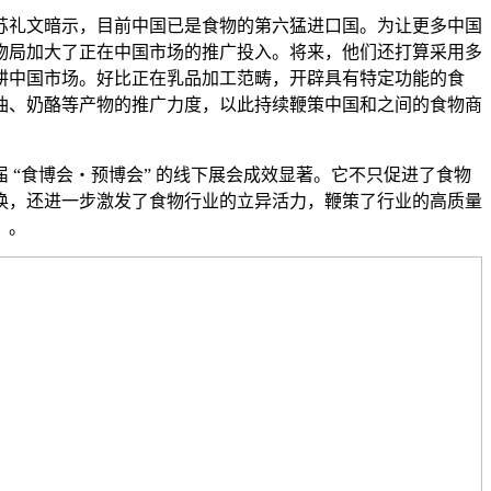
礼文暗示，目前中国已是食物的第六猛进口国。为让更多中国
物局加大了正在中国市场的推广投入。将来，他们还打算采用多
耕中国市场。好比正在乳品加工范畴，开辟具有特定功能的食
油、奶酪等产物的推广力度，以此持续鞭策中国和之间的食物商
“食博会・预博会” 的线下展会成效显著。它不只促进了食物
换，还进一步激发了食物行业的立异活力，鞭策了行业的高质量
）。