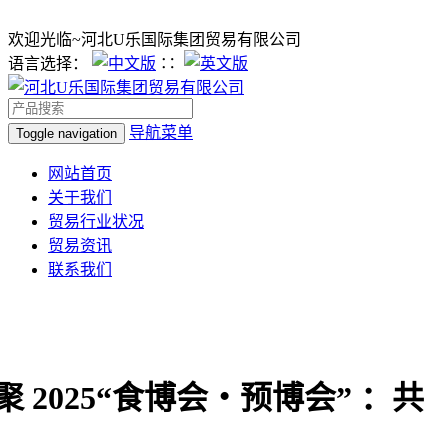
欢迎光临~河北U乐国际集团贸易有限公司
语言选择：
∷
导航菜单
Toggle navigation
网站首页
关于我们
贸易行业状况
贸易资讯
联系我们
 2025“食博会・预博会” ：共