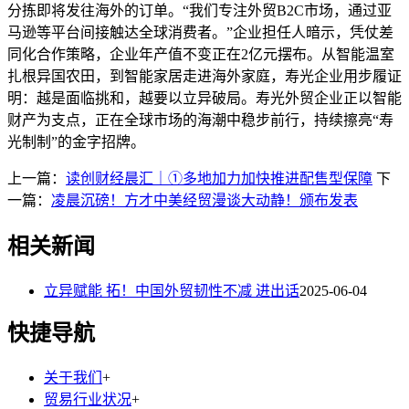
分拣即将发往海外的订单。“我们专注外贸B2C市场，通过亚
马逊等平台间接触达全球消费者。”企业担任人暗示，凭仗差
同化合作策略，企业年产值不变正在2亿元摆布。从智能温室
扎根异国农田，到智能家居走进海外家庭，寿光企业用步履证
明：越是面临挑和，越要以立异破局。寿光外贸企业正以智能
财产为支点，正在全球市场的海潮中稳步前行，持续擦亮“寿
光制制”的金字招牌。
上一篇：
读创财经晨汇｜①多地加力加快推进配售型保障
下
一篇：
凌晨沉磅！方才中美经贸漫谈大动静！颁布发表
相关新闻
立异赋能 拓！中国外贸韧性不减 进出话
2025-06-04
快捷导航
关于我们
+
贸易行业状况
+