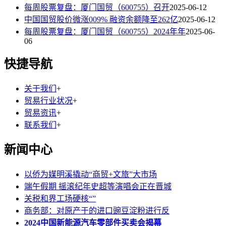
每周股票复盘：厦门国贸（600755）召开
2025-06-12
中国国贸股价微涨009% 融资余额降至262亿
2025-06-12
每周股票复盘：厦门国贸（600755）2024年年
2025-06-
06
快捷导航
关于我们
+
贸易行业状况
+
贸易资讯
+
联系我们
+
新闻中心
以侨为媒明溪撬动“商贸+文旅”大市场
端午假期 摇滚纪年史超等演唱会正在晋城
关税和界工场硬核“”
商务部：对原产于的进口豌豆淀粉进行反
2024中国新能源汽车零部件买卖会揭幕