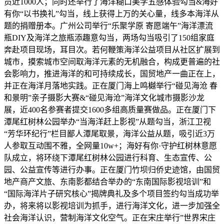
员近1000人；同时还举行了海洋糊口美学五感体验勾当&海好
有你“以书换礼”勾当，线上获得上万的关心量，线多本海洋从
题的捐赠册本。广州公司举行“乐聚学原 寄愿端午”海洋漂流
瓶DIY及海洋之旅瓶添趣意勾当，两场勾当吸引了150组家庭
奔赴项目现场，耳目次。若何鞭策海洋公益项目从社区扩展到
城市，摸索城市空间取海洋元素的无机融合，构成更普遍的社
会影响力，推进海洋的和可持续成长，国贸地产一曲正在上，
并正在海洋月落地实践。正在厦门海上鸣樾举行“碰见海沧 春
和景明”亲子摄影大赛&“碰见海沧”海洋文化城市摄影沙龙
展，近400名参赛者提交1600多组高质量赛做品。正在厦门下
潭尾红树林公园举办“当海洋赶上影视”从题勾当，浙江卫视
“芳华环纪行”栏目鄙人潭尾取景，海洋公益从题，吸引近3万
人参取互动围不雅，全网量10w+；海好有你·守护红树林意愿
队成立，将环绕下潭尾红树林公园进行科育、生态宣传、公
园、公益宣传等进行办事。正在厦门竹坝归侨史迹馆，由国贸
地产商产文旅、东南影都结合举办的“东南国际影视培训”和
“国际海洋片子研究核心”揭牌典礼及多个项目签约勾当成功举
办，将来将以影视培训为抓手，进行海洋文化，进一步加强全
社会海洋认识，营制海洋文化空气。正在宋庄举行”世界宋庄