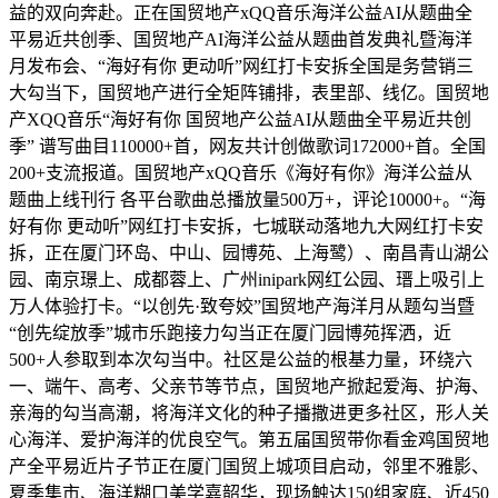
益的双向奔赴。正在国贸地产xQQ音乐海洋公益AI从题曲全
平易近共创季、国贸地产AI海洋公益从题曲首发典礼暨海洋
月发布会、“海好有你 更动听”网红打卡安拆全国是务营销三
大勾当下，国贸地产进行全矩阵铺排，表里部、线亿。国贸地
产XQQ音乐“海好有你 国贸地产公益AI从题曲全平易近共创
季” 谱写曲目110000+首，网友共计创做歌词172000+首。全国
200+支流报道。国贸地产xQQ音乐《海好有你》海洋公益从
题曲上线刊行 各平台歌曲总播放量500万+，评论10000+。“海
好有你 更动听”网红打卡安拆，七城联动落地九大网红打卡安
拆，正在厦门环岛、中山、园博苑、上海鹭）、南昌青山湖公
园、南京璟上、成都蓉上、广州inipark网红公园、瑨上吸引上
万人体验打卡。“以创先·致夸姣”国贸地产海洋月从题勾当暨
“创先绽放季”城市乐跑接力勾当正在厦门园博苑挥洒，近
500+人参取到本次勾当中。社区是公益的根基力量，环绕六
一、端午、高考、父亲节等节点，国贸地产掀起爱海、护海、
亲海的勾当高潮，将海洋文化的种子播撒进更多社区，形人关
心海洋、爱护海洋的优良空气。第五届国贸带你看金鸡国贸地
产全平易近片子节正在厦门国贸上城项目启动，邻里不雅影、
夏季集市、海洋糊口美学嘉韶华，现场触达150组家庭、近450