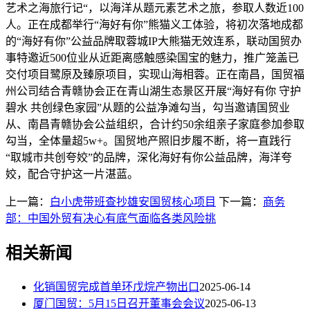
艺术之海旅行记“，以海洋从题元素艺术之旅，参取人数近100
人。正在成都举行“海好有你”熊猫义工体验，将初次落地成都
的“海好有你”公益品牌取蓉城IP大熊猫无效连系，联动国贸办
事特邀近500位业从近距离感触感染国宝的魅力，推广笼盖已
交付项目鹭原及臻原项目，实现山海相蓉。正在南昌，国贸福
州公司结合青赣协会正在青山湖生态景区开展“海好有你 守护
碧水 共创绿色家园”从题的公益净滩勾当，勾当邀请国贸业
从、南昌青赣协会公益组织，合计约50余组亲子家庭参加参取
勾当，全体量超5w+。国贸地产照旧步履不断，将一直践行
“取城市共创夸姣”的品牌，深化海好有你公益品牌，海洋夸
姣，配合守护这一片湛蓝。
上一篇：
白小虎带班查抄雄安国贸核心项目
下一篇：
商务
部：中国外贸有决心有底气面临各类风险挑
相关新闻
化销国贸完成首单环戊烷产物出口
2025-06-14
厦门国贸：5月15日召开董事会会议
2025-06-13