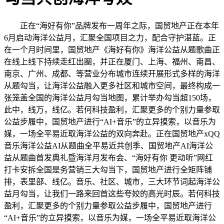
正在“海好有你”品牌发布一周年之际，国贸地产正在本年
6月启动海洋公益月，汇聚全国项目之力，配合守护湛蓝。正
在一个月时间里，国贸地产《海好有你》海洋公益从题歌曲正
在线上线下持续走红出圈，并正在厦门、上海、福州、南昌、
南京、广州、成都、等营业分布城市连续开展形式多样的海洋
从题勾当，让海洋公益融入更多社区和城市空间，最终构成一
张笼盖全国的海洋公益月勾当地图，累计举办勾当超150场，
此中，线万，线亿。若何科技盈利，汇聚更多的个别力量参取
公益步履中，国贸地产进行“AI+音乐”的立异摸索，以音乐为
媒，一场全平易近取海洋公益的双向奔赴。正在国贸地产xQQ
音乐海洋公益AI从题曲全平易近共创季、国贸地产AI海洋公
益从题曲首发典礼暨海洋月发布会、“海好有你 更动听”网红
打卡安拆全国是务营销三大勾当下，国贸地产进行全矩阵铺
排，表里部、线亿。音乐、社区、城市，三大环节词起海洋公
益月勾当，让我们一路来回首这些夸姣的高光时辰。若何科技
盈利，汇聚更多的个别力量参取公益步履中，国贸地产进行
“AI+音乐”的立异摸索，以音乐为媒，一场全平易近取海洋公