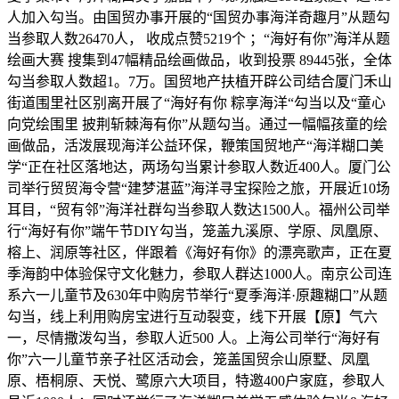
人加入勾当。由国贸办事开展的“国贸办事海洋奇趣月”从题勾
当参取人数26470人， 收成点赞5219个 ；“海好有你”海洋从题
绘画大赛 搜集到47幅精品绘画做品，收到投票 89445张，全体
勾当参取人数超1。7万。国贸地产扶植开辟公司结合厦门禾山
街道围里社区别离开展了“海好有你 粽享海洋“勾当以及“童心
向党绘围里 披荆斩棘海有你”从题勾当。通过一幅幅孩童的绘
画做品，活泼展现海洋公益环保，鞭策国贸地产“海洋糊口美
学“正在社区落地达，两场勾当累计参取人数近400人。厦门公
司举行贸贸海令营“建梦湛蓝”海洋寻宝探险之旅，开展近10场
耳目，“贸有邻”海洋社群勾当参取人数达1500人。福州公司举
行“海好有你”端午节DIY勾当，笼盖九溪原、学原、凤凰原、
榕上、润原等社区，伴跟着《海好有你》的漂亮歌声，正在夏
季海韵中体验保守文化魅力，参取人群达1000人。南京公司连
系六一儿童节及630年中购房节举行“夏季海洋·原趣糊口”从题
勾当，线上利用购房宝进行互动裂变，线下开展【原】气六
一，尽情撒泼勾当，参取人近500 人。上海公司举行“海好有
你”六一儿童节亲子社区活动会，笼盖国贸佘山原墅、凤凰
原、梧桐原、天悦、鹭原六大项目，特邀400户家庭，参取人