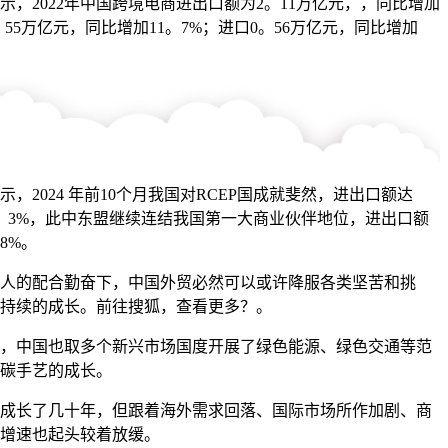
2022年中国跨境电商进出口额为2。11万亿元，，同比增加
。55万亿元，同比增加11。7%；进口0。56万亿元，同比增加
2024 年前10个月我国对RCEP国成就斐然，进出口额达
加4。3%，此中东盟继续连结我国第一大商业伙伴地位，进出口额
8%。
的配合勤奋下，中国外贸必然可以或许降服各类坚苦和挑
持续的成长。前往搜狐，查看更多？。
中国也取多个新兴市场国度开展了绿色能源、绿色交通等范
碳手艺的成长。
长了几十年，但跟着海外需求回落、国际市场所作加剧、商
增速也起头较着放缓。