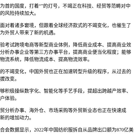
首的国度，打着“”的灯号，不竭正在科技、经贸等范畴对中
的风险持续加大。
对着诸多窘境，但跟着全球经济款式的不竭变化，也催生了
为外贸人带来了新的机遇。
考试跨境电商等新型商业体例，降低商业成本、提高商业效
分析办事企业等第三方办事平台，提高商业便当化程度；能够
物流系统，降低物流成本、提高物流效率。
不竭变化，中国外贸也正在加速转型升级的程序，从过去的
拔改变。
积极操纵数字化、智能化等手艺手段，提超出跨越产效率、
户体验。
分析办事、海外仓、市场采购等外贸新业态也正在快速成
新的增加动力。
数据显示，2022年中国纺织服拆自从品牌出口额为870亿美