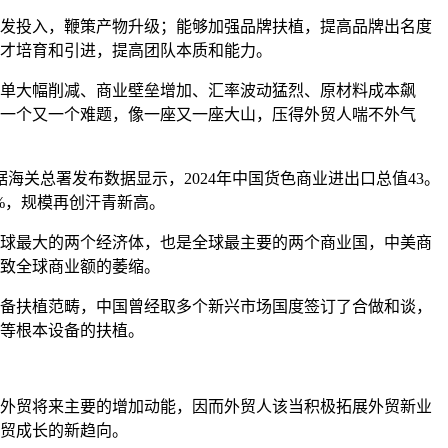
投入，鞭策产物升级；能够加强品牌扶植，提高品牌出名度
才培育和引进，提高团队本质和能力。
大幅削减、商业壁垒增加、汇率波动猛烈、原材料成本飙
一个又一个难题，像一座又一座大山，压得外贸人喘不外气
据海关总署发布数据显示，2024年中国货色商业进出口总值43。
5%，规模再创汗青新高。
最大的两个经济体，也是全球最主要的两个商业国，中美商
致全球商业额的萎缩。
扶植范畴，中国曾经取多个新兴市场国度签订了合做和谈，
等根本设备的扶植。
贸将来主要的增加动能，因而外贸人该当积极拓展外贸新业
贸成长的新趋向。