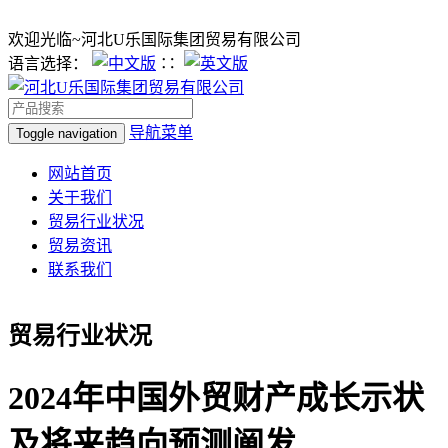
欢迎光临~河北U乐国际集团贸易有限公司
语言选择：
∷
导航菜单
Toggle navigation
网站首页
关于我们
贸易行业状况
贸易资讯
联系我们
贸易行业状况
2024年中国外贸财产成长示状
及将来趋向预测阐发