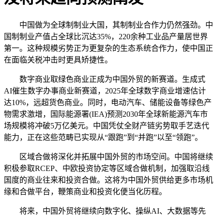
中国做为全球制制业大国，其制制业合作力仍然强劲。中
国制制业产值占全球比沉达35%，220余种工业品产量居世界
第一。这种规模劣势正为更复杂的生态系统合作力，使中国正
在面临关税冲击时更具矫捷性。
数字商业取绿色商业正成为中国外贸的新赛道。生成式
AI催生数字办事商业新赛道，2025年全球数字商业增速估计
达10%，远超货色商业。同时，电动汽车、储能设备等绿色产
物需求激增，国际能源署(IEA)预测2030年全球新能源汽车市
场规模将冲破5万亿美元。中国凭仗全财产链劣势取手艺迭代
能力，正在这些范畴已实现从“跟跑”到“并跑”以至“领跑”。
区域合做将深化并拓展中国外贸的市场空间。中国将继续
积极参取RCEP、中欧投资协定等区域合做机制，加强取沿线
国度的商业往来和投资合做。这将为中国外贸供给更多市场机
缘和合做平台，鞭策商业和投资化便当化历程。
将来，中国外贸将继续向数字化、操纵AI、大数据等先