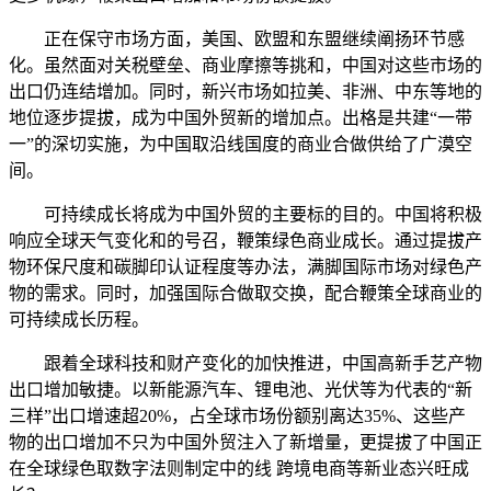
正在保守市场方面，美国、欧盟和东盟继续阐扬环节感
化。虽然面对关税壁垒、商业摩擦等挑和，中国对这些市场的
出口仍连结增加。同时，新兴市场如拉美、非洲、中东等地的
地位逐步提拔，成为中国外贸新的增加点。出格是共建“一带
一”的深切实施，为中国取沿线国度的商业合做供给了广漠空
间。
可持续成长将成为中国外贸的主要标的目的。中国将积极
响应全球天气变化和的号召，鞭策绿色商业成长。通过提拔产
物环保尺度和碳脚印认证程度等办法，满脚国际市场对绿色产
物的需求。同时，加强国际合做取交换，配合鞭策全球商业的
可持续成长历程。
跟着全球科技和财产变化的加快推进，中国高新手艺产物
出口增加敏捷。以新能源汽车、锂电池、光伏等为代表的“新
三样”出口增速超20%，占全球市场份额别离达35%、这些产
物的出口增加不只为中国外贸注入了新增量，更提拔了中国正
在全球绿色取数字法则制定中的线 跨境电商等新业态兴旺成