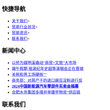
快捷导航
关于我们
+
贸易行业状况
+
贸易资讯
+
联系我们
+
新闻中心
以侨为媒明溪撬动“商贸+文旅”大市场
端午假期 摇滚纪年史超等演唱会正在晋城
关税和界工场硬核“”
商务部：对原产于的进口豌豆淀粉进行反
2024中国新能源汽车零部件买卖会揭幕
合肥水务集团多措并举建牢物资“供应链
联系我们