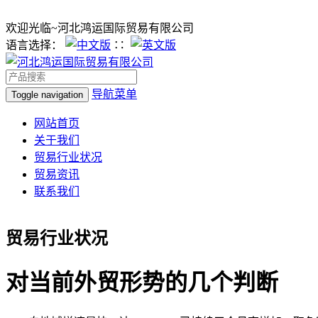
欢迎光临~河北鸿运国际贸易有限公司
语言选择：
∷
导航菜单
Toggle navigation
网站首页
关于我们
贸易行业状况
贸易资讯
联系我们
贸易行业状况
对当前外贸形势的几个判断