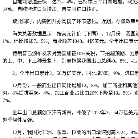
自地域增速最快，达73。4%，已持续三个月高增加，取免税
驱动。自欧盟进口负增加，自美国进口转正。
取此同时，内需回升亦阐扬了环节感化。近期，存量政策和
海关总署数据显示，按美元计价（下同），12月份，我国进出口总
1%，环比增加7。5%；商业顺差1048。4亿美元。全年出口累
特朗普已颁布发表对我国加征10%关税，节拍超预期、力度弱
的上、中、下三种景象下，别离拖累我国出口总额-0。8%、-1
2。全年出口累计3。58万亿美元，同比增加5。9%，进口累
12月份，一般商业出口同比增加12。8%，加工商业和其他商
64。8%提拔至66。4%，加工商业占比由20%下降至18。5
7%。
全年出口总额创下汗青新高，冲破了2022年3。54万亿美
超季候性反弹。
12月，我国对非洲、东盟、拉美的出口增速别离为24。8%、1