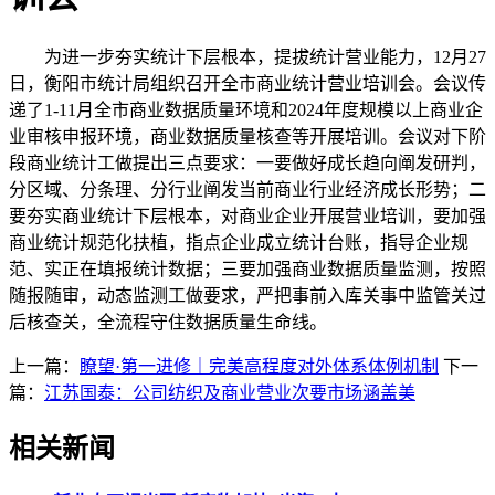
为进一步夯实统计下层根本，提拔统计营业能力，12月27
日，衡阳市统计局组织召开全市商业统计营业培训会。会议传
递了1-11月全市商业数据质量环境和2024年度规模以上商业企
业审核申报环境，商业数据质量核查等开展培训。会议对下阶
段商业统计工做提出三点要求：一要做好成长趋向阐发研判，
分区域、分条理、分行业阐发当前商业行业经济成长形势；二
要夯实商业统计下层根本，对商业企业开展营业培训，要加强
商业统计规范化扶植，指点企业成立统计台账，指导企业规
范、实正在填报统计数据；三要加强商业数据质量监测，按照
随报随审，动态监测工做要求，严把事前入库关事中监管关过
后核查关，全流程守住数据质量生命线。
上一篇：
瞭望·第一进修｜完美高程度对外体系体例机制
下一
篇：
江苏国泰：公司纺织及商业营业次要市场涵盖美
相关新闻