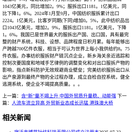
1043亿美元，同比增加2。9%；服拆出口1181。1亿美元，同
比下降1。6%。2024年1月至9月，中国纺织服拆累计出口
2224。1亿美元，比客岁同期(下同)增加0。5%，此中纺织品出
口1043亿美元，增加2。9%，服拆出口1181。1亿美元，下降
1。6%。我国已是世界最大的服拆出产国、出口国，具有最完
整的财产系统，科技、设想、品牌程度日积月累。每年能够出
产跨越700亿件衣服，相当于可认为世界上每小我供给约8。75
件衣服。办事纺织服拆财产链沉点企业，新乡海关亲近逃踪和
控制次要国度和地域手艺律例的调整变化和对出口服拆产物的
影响，指点新科防护无效规避商业壁垒；完美纺织服拆出口从
出产泉源到最终产物的全过程办理，成立自检自控系统，健全
逃溯系统，使企业不竭提高质量。。。
上一篇：
含“新”量不竭上升 中国外贸质升量稳、动能强
下一
篇：
人流车流立异高 外贸新业态成长迅猛 港珠澳大桥
相关新闻