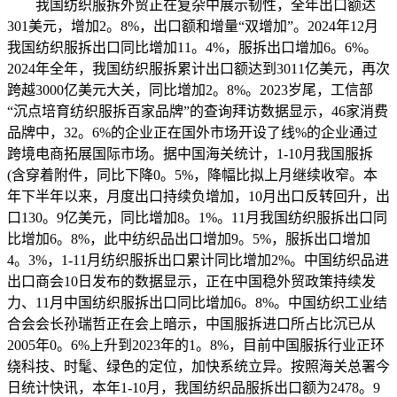
我国纺织服拆外贸正在复杂中展示韧性，全年出口额达
301美元，增加2。8%，出口额和增量“双增加”。2024年12月
我国纺织服拆出口同比增加11。4%，服拆出口增加6。6%。
2024年全年，我国纺织服拆累计出口额达到3011亿美元，再次
跨越3000亿美元大关，同比增加2。8%。2023岁尾，工信部
“沉点培育纺织服拆百家品牌”的查询拜访数据显示，46家消费
品牌中，32。6%的企业正在国外市场开设了线%的企业通过
跨境电商拓展国际市场。据中国海关统计，1-10月我国服拆
(含穿着附件，同比下降0。5%，降幅比拟上月继续收窄。本
年下半年以来，月度出口持续负增加，10月出口反转回升，出
口130。9亿美元，同比增加8。1%。11月我国纺织服拆出口同
比增加6。8%，此中纺织品出口增加9。5%，服拆出口增加
4。3%，1-11月纺织服拆出口累计同比增加2%。中国纺织品进
出口商会10日发布的数据显示，正在中国稳外贸政策持续发
力、11月中国纺织服拆出口同比增加6。8%。中国纺织工业结
合会会长孙瑞哲正在会上暗示，中国服拆进口所占比沉已从
2005年0。6%上升到2023年的1。8%，目前中国服拆行业正环
绕科技、时髦、绿色的定位，加快系统立异。按照海关总署今
日统计快讯，本年1-10月，我国纺织品服拆出口额为2478。9