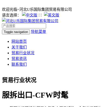
欢迎光临~河北U乐国际集团贸易有限公司
语言选择：
∷
导航菜单
Toggle navigation
网站首页
关于我们
贸易行业状况
贸易资讯
联系我们
贸易行业状况
服拆出口-CFW时髦