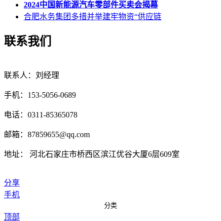
2024中国新能源汽车零部件买卖会揭幕
合肥水务集团多措并举建牢物资“供应链
联系我们
联系人：刘经理
手机：153-5056-0689
电话：0311-85365078
邮箱：87859655@qq.com
地址： 河北石家庄市桥西区滨江优谷大厦6层609室
分享
手机
分类
顶部