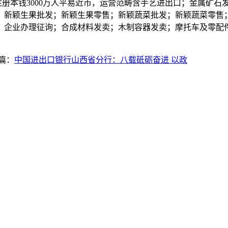
册本钱3000万人平易近币，运营范畴含手艺进出口；金属矿石
；新颖生果批发；新颖生果零售；新颖蔬菜批发；新颖蔬菜零售
；企业办理征询；合成材料发卖；木制容器发卖；摩托车及零配
篇：
中国进出口银行山西省分行：八载砥砺奋进 以政