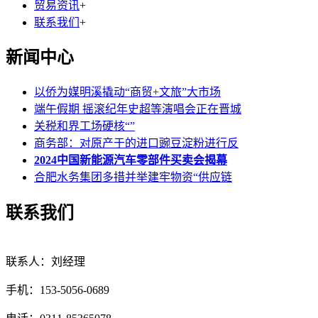
贸易资讯
+
联系我们
+
新闻中心
以侨为媒明溪撬动“商贸+文旅”大市场
端午假期 摇滚纪年史超等演唱会正在晋城
关税和界工场硬核“”
商务部：对原产于的进口豌豆淀粉进行反
2024中国新能源汽车零部件买卖会揭幕
合肥水务集团多措并举建牢物资“供应链
联系我们
联系人：刘经理
手机：153-5056-0689