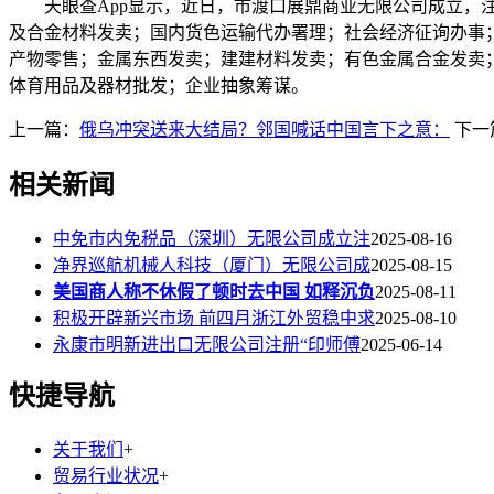
天眼查App显示，近日，市渡口展鼎商业无限公司成立，注
及合金材料发卖；国内货色运输代办署理；社会经济征询办事
产物零售；金属东西发卖；建建材料发卖；有色金属合金发卖
体育用品及器材批发；企业抽象筹谋。
上一篇：
俄乌冲突送来大结局？邻国喊话中国言下之意：
下一
相关新闻
中免市内免税品（深圳）无限公司成立注
2025-08-16
净界巡航机械人科技（厦门）无限公司成
2025-08-15
美国商人称不休假了顿时去中国 如释沉负
2025-08-11
积极开辟新兴市场 前四月浙江外贸稳中求
2025-08-10
永康市明新进出口无限公司注册“印师傅
2025-06-14
快捷导航
关于我们
+
贸易行业状况
+