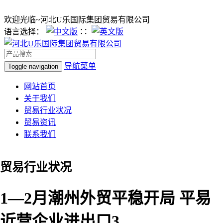
欢迎光临~河北U乐国际集团贸易有限公司
语言选择：
∷
导航菜单
Toggle navigation
网站首页
关于我们
贸易行业状况
贸易资讯
联系我们
贸易行业状况
1—2月潮州外贸平稳开局 平易
近营企业进出口3