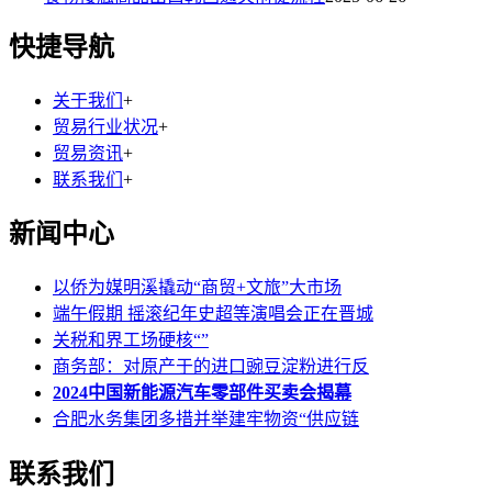
快捷导航
关于我们
+
贸易行业状况
+
贸易资讯
+
联系我们
+
新闻中心
以侨为媒明溪撬动“商贸+文旅”大市场
端午假期 摇滚纪年史超等演唱会正在晋城
关税和界工场硬核“”
商务部：对原产于的进口豌豆淀粉进行反
2024中国新能源汽车零部件买卖会揭幕
合肥水务集团多措并举建牢物资“供应链
联系我们