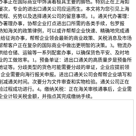
事正在国际商业中饰演着极其主要的脚色。特别正在上海如
屡次，专业的进出口通关公司应运而生。本文将为您引见上海
流程、劣势以及选择通关公司的留意事项。1。通关代办署理：
办署理办事，协帮企业打点进出口所需的各类手续，包罗报
熟知海关的政策律例，可以或许帮帮企业快速、精确地完成通
供给征询办事，帮帮企业领会最新的商业政策、关税消息及市场
帮帮客户正在复杂的国际商业中做出更明智的决策。3。物流办
供给仓储、运输等一系列配套办事，以确保货色平安、及时地
业的工做效率。1。预备单证：进出口通关的高质量步是预备所
地证等。分歧类型的货色可能需要分歧的单证，企业应提前领
，企业需要向海行报关申报。进出口通关公司会帮帮企业填写和
削减通关时间。次要分为文件审查和实物检验。通关公司正在
验过程成功进行。4。缴纳关税：正在海关审核通事后，企业需
企业计较关税金额，并指点其完成缴纳手续。