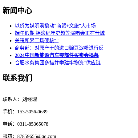
新闻中心
以侨为媒明溪撬动“商贸+文旅”大市场
端午假期 摇滚纪年史超等演唱会正在晋城
关税和界工场硬核“”
商务部：对原产于的进口豌豆淀粉进行反
2024中国新能源汽车零部件买卖会揭幕
合肥水务集团多措并举建牢物资“供应链
联系我们
联系人：刘经理
手机：153-5056-0689
电话：0311-85365078
邮箱：87859655@qq.com