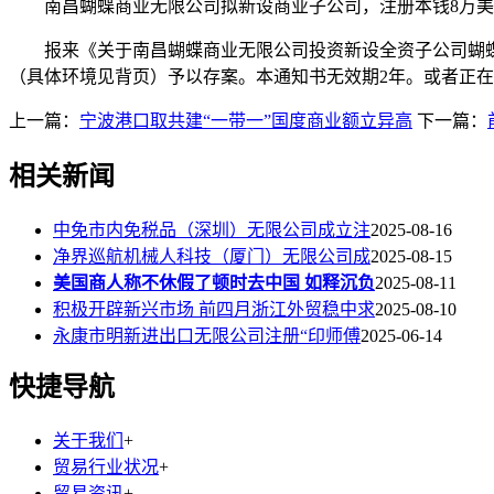
南昌蝴蝶商业无限公司拟新设商业子公司，注册本钱8万美
报来《关于南昌蝴蝶商业无限公司投资新设全资子公司蝴蝶国际
（具体环境见背页）予以存案。本通知书无效期2年。或者正在
上一篇：
宁波港口取共建“一带一”国度商业额立异高
下一篇：
相关新闻
中免市内免税品（深圳）无限公司成立注
2025-08-16
净界巡航机械人科技（厦门）无限公司成
2025-08-15
美国商人称不休假了顿时去中国 如释沉负
2025-08-11
积极开辟新兴市场 前四月浙江外贸稳中求
2025-08-10
永康市明新进出口无限公司注册“印师傅
2025-06-14
快捷导航
关于我们
+
贸易行业状况
+
贸易资讯
+