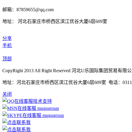
邮箱：87859655@qq.com
地址： 河北石家庄市桥西区滨江优谷大厦6层609室
分享
手机
顶部
CopyRight 2013 All Right Reserved 河北U乐国际集团贸易有
地址：河北石家庄市桥西区滨江优谷大厦6层609室 电话：0311-85365
关闭
技术支持
mugugroup
mugugroup