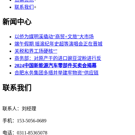
联系我们
+
新闻中心
以侨为媒明溪撬动“商贸+文旅”大市场
端午假期 摇滚纪年史超等演唱会正在晋城
关税和界工场硬核“”
商务部：对原产于的进口豌豆淀粉进行反
2024中国新能源汽车零部件买卖会揭幕
合肥水务集团多措并举建牢物资“供应链
联系我们
联系人：刘经理
手机：153-5056-0689
电话：0311-85365078