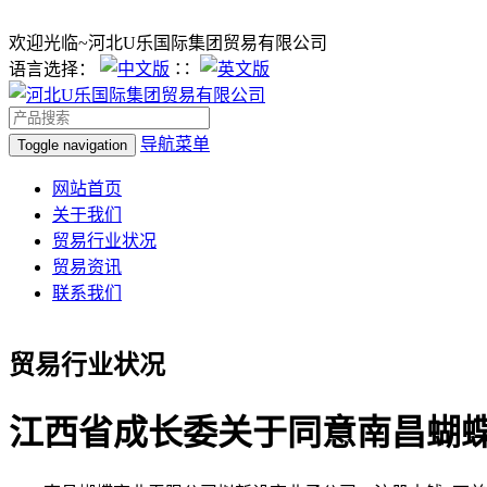
欢迎光临~河北U乐国际集团贸易有限公司
语言选择：
∷
导航菜单
Toggle navigation
网站首页
关于我们
贸易行业状况
贸易资讯
联系我们
贸易行业状况
江西省成长委关于同意南昌蝴