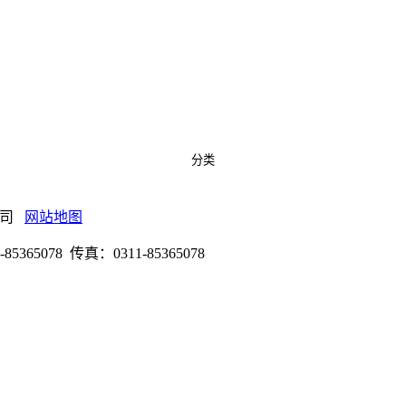
分类
限公司
网站地图
078 传真：0311-85365078