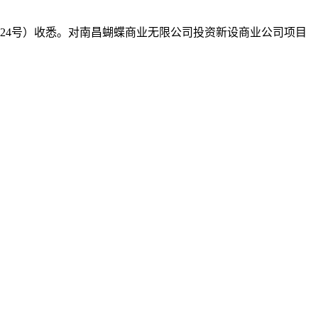
24号）收悉。对南昌蝴蝶商业无限公司投资新设商业公司项目